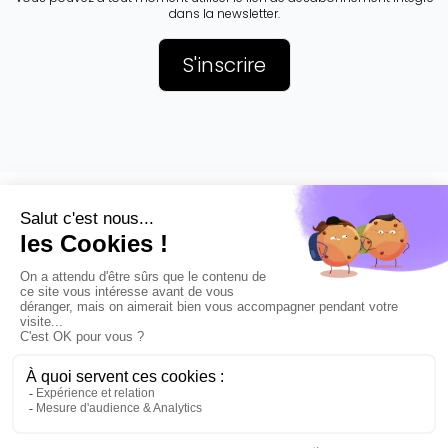
dans la newsletter.
Markopolo
Mentions
Se connecter
légales
Décrire son
CGU/CGV
besoin
Cookies
Devenir expert